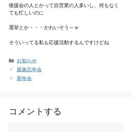
後援会の人とかって自営業の人多いし、何もなく
ても忙しいのに
選挙とか・・・かわいそう～ｗ
そういってる私も応援活動するんですけどね
カ
お知らせ
テ
親族忘年会
ゴ
新年会
リ
ー
コメントする
コ