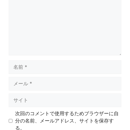
メ
ン
ト
名
前
メ
ー
ル
サ
イ
ト
次回のコメントで使用するためブラウザーに自
分の名前、メールアドレス、サイトを保存す
る。